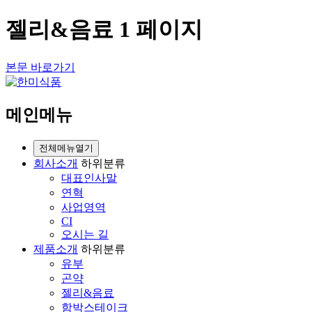
젤리&음료 1 페이지
본문 바로가기
메인메뉴
전체메뉴열기
회사소개
하위분류
대표인사말
연혁
사업영역
CI
오시는 길
제품소개
하위분류
유부
곤약
젤리&음료
함박스테이크